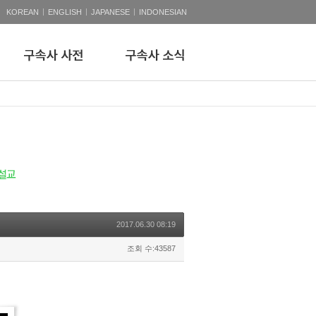
|
|
|
KOREAN
ENGLISH
JAPANESE
INDONESIAN
2017.06.30 08:19
조회 수:43587