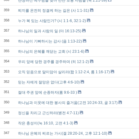
탄생하신 예수님을 찾아 만난 보통 사람들 (눅 2:21-39)
359
찌끼를 온전히 정결케 하는 길은 (사 1:1-31)
358
누가 복 있는 사람인가? (시 1:1-6, 32:1-2)
357
하나님의 일과 사람의 일 (마 16:13-25)
356
하나님이 기뻐하시는 감사 (욥 1:13-22)
355
하나님의 은혜를 깨닫는 교회 (시 23:1-6)
354
우리 앞에 당한 경주를 경주하며 (히 12:1-2)
353
오직 믿음으로 말미암아 살리라(합 1:12-2:4, 롬 1:16-17)
352
믿는 자에게 절망은 없다(고후 4:6-10)
351
절대 주권 앞에 순종하자(롬 9:6-33 )
350
하나님과 이웃에 대한 봉사의 즐거움(고전 10:24-33, 골 3:17)
349
정신을 차리고 근신하라(벧전 4:7-11)
348
작은 충성이(눅 16:10, 고전 4:1-3)
347
하나님 은혜의 찌르는 가시(겔 28:20-24, 고후 12:1-10)