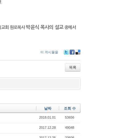
.
박윤식 목사의 설교
일교회 원로목사
중에서
이 게시물을
Tw
Fa
De
itte
ce
lici
r
bo
ou
목록
ok
s
날짜
조회 수
2018.01.01
53656
2017.12.28
49048
2017.12.25
23606