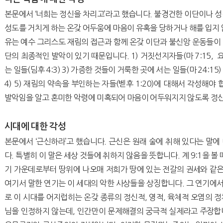
본문에서 ‘너희는 정신을 차리고’라고 했습니다. 불경건한 이단이나 
성도를 거치게 하는 온갖 어두움에 마음이 유혹을 당하거나 해를 입지 
유는 예수 그리스도 재림의 접근과 함께 온갖 이단과 불신앙 운동들이
단의 최종적인 발악이 있기 때문입니다. 1) 거짓선지자들(마 7:15, 요일
는 일들(딤후 4:3) 3) 가증한 것들이 거룩한 곳에 서는 일들(마 24:15)
4) 5) 재림의 약속을 부인하는 자들(벧후 1:20)에 대해서 각성해야
발악임을 알고 혼미한 악령에 미혹되어 마음이 어두워지지 않도록 정신
시대에 대한 각성
본문에서 ‘근신하라’고 했습니다. 근신은 원래 술에 취해 있다는 말
다. 특별히 이 말은 세상 것들에 취하지 않음을 뜻합니다. 계 9:1을 볼
기 가운데로부터 땅위에 나오매 저희가 땅에 있는 전갈의 권세와 같은 권
여기서 말한 연기는 이 세대의 악한 사상들을 상징합니다. 그 연기에
로 이 시대를 어지럽히는 온갖 종류의 정신적, 영적, 육체적 오염의 
님을 인정하지 않는데, 인간만이 문제해결의 궁극적 실제라고 주장합