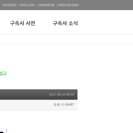
|
|
|
KOREAN
ENGLISH
JAPANESE
INDONESIAN
2017.08.14 08:04
조회 수:45487