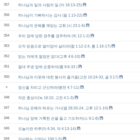
357
하나님의 일과 사람의 일 (마 16:13-25)
356
하나님이 기뻐하시는 감사 (욥 1:13-22)
355
하나님의 은혜를 깨닫는 교회 (시 23:1-6)
354
우리 앞에 당한 경주를 경주하며 (히 12:1-2)
353
오직 믿음으로 말미암아 살리라(합 1:12-2:4, 롬 1:16-17)
352
믿는 자에게 절망은 없다(고후 4:6-10)
351
절대 주권 앞에 순종하자(롬 9:6-33 )
350
하나님과 이웃에 대한 봉사의 즐거움(고전 10:24-33, 골 3:17)
»
정신을 차리고 근신하라(벧전 4:7-11)
348
작은 충성이(눅 16:10, 고전 4:1-3)
347
하나님 은혜의 찌르는 가시(겔 28:20-24, 고후 12:1-10)
346
하나님 앞에 거룩한 손을 들고 기도하자(스 9:1-8)
345
오늘이란 하루(마 6:34, 약 4:13-14)
344
감사하는 신앙(시 100:1-5)