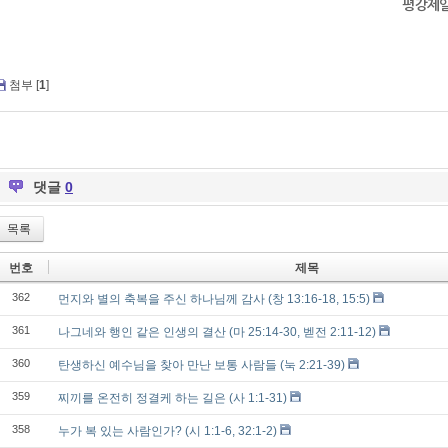
평강제
첨부 [
1
]
댓글
0
목록
번호
제목
362
먼지와 별의 축복을 주신 하나님께 감사 (창 13:16-18, 15:5)
361
나그네와 행인 같은 인생의 결산 (마 25:14-30, 벧전 2:11-12)
360
탄생하신 예수님을 찾아 만난 보통 사람들 (눅 2:21-39)
359
찌끼를 온전히 정결케 하는 길은 (사 1:1-31)
358
누가 복 있는 사람인가? (시 1:1-6, 32:1-2)