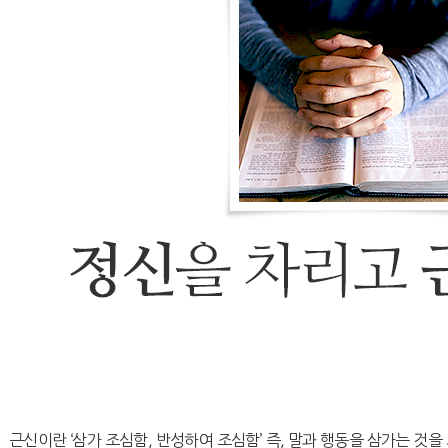
근신이란 ‘삼가 조심함, 반성하여 조심함’ 즉, 말과 행동을 삼가는 것