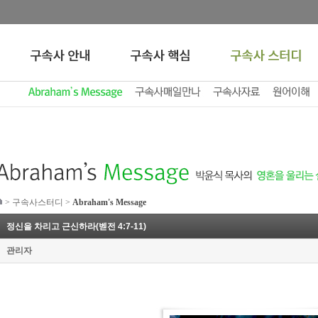
>
구속사스터디
>
Abraham's Message
정신을 차리고 근신하라(벧전 4:7-11)
관리자