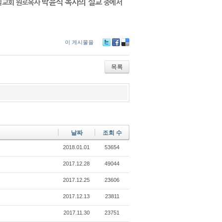
박윤식 목사의 설교
일교회 원로목사
중에서
이 게시물을
Tw
Fa
De
itte
ce
lici
r
bo
ou
목록
ok
s
날짜
조회 수
2018.01.01
53654
2017.12.28
49044
2017.12.25
23606
2017.12.13
23811
2017.11.30
23751