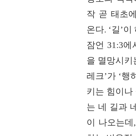
작 곧 태초에
온다. ‘길’
잠언 31:3
을 멸망시키는
레크’가 ‘행
키는 힘이나 
는 네 길과
이 나오는데