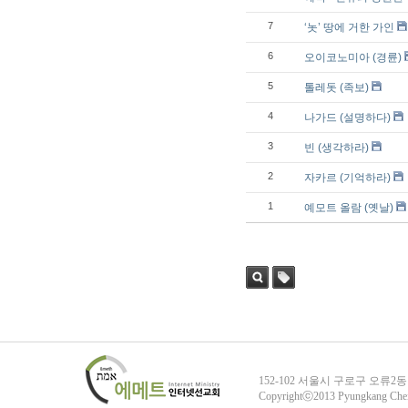
7
‘놋’ 땅에 거한 가인
6
오이코노미아 (경륜)
5
톨레돗 (족보)
4
나가드 (설명하다)
3
빈 (생각하라)
2
자카르 (기억하라)
1
예모트 올람 (옛날)
검색
태그
152-102 서울시 구로구 오류2동
Copyrightⓒ2013 Pyungkang Che