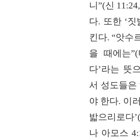
니”(신 11:2
다. 또한 ‘
킨다. “앗수
을 때에는”(
다’라는 뜻
서 성도들은 
야 한다. 이
밟으리로다’(
나 아모스 4