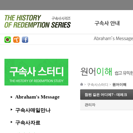
>
구속사스터디
>
원어이해
참된 길은 어디에? - 데레크
Abraham's Message
▶
관리자
구속사매일만나
▶
구속사자료
▶