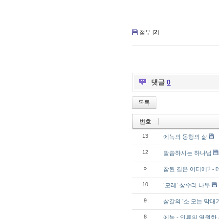
첨부 [
2
]
댓글
0
목록
번호
13
에녹의 동행의 삶
12
말씀하시는 하나님
»
참된 길은 어디에? -
10
‘모레’ 상수리 나무
9
삼갈의 '소 모는 막대기
8
에녹 - 인류의 영원한