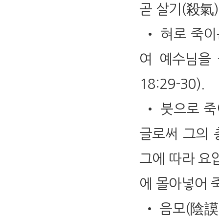
곧 살기(殺氣
• 혀로 죽이
여 예수님을 죽였
18:29-30).
• 붓으로 죽
글로써 그의 
그에 따라 요
에 몰아넣어 죽
• 음모(陰謨