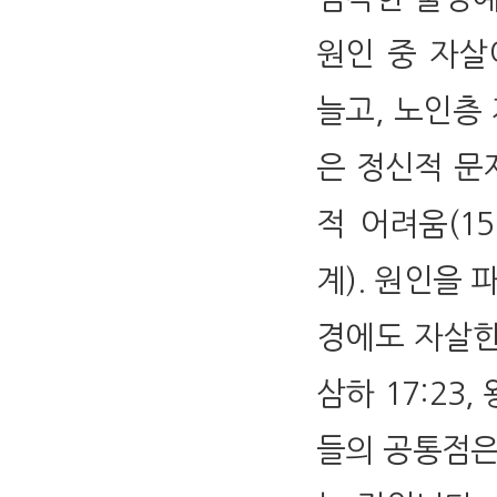
원인 중 자살
늘고, 노인층 
은 정신적 문제
적 어려움(15
계). 원인을
경에도 자살한 
삼하 17:23, 왕
들의 공통점은