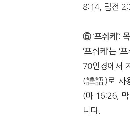
8:14, 딤전 2:
⑤ ‘프쉬케’: 목숨
‘프쉬케’는 ‘
70인경에서 
(譯語)로 사
(마 16:26, 
니다.