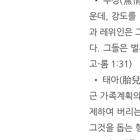
• 무정(無情
운데, 강도를
과 레위인은 
다. 그들은 벌
고-롬 1:31)
• 태아(胎兒
근 가족계획의
제하여 버리는
그것을 돕는 행