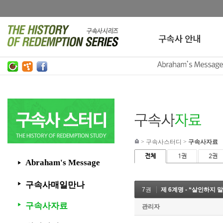
>
구속사스터디
>
구속사자료
전체
1권
2권
Abraham's Message
▶
구속사매일만나
▶
7권
제 6계명 - “살인하지 말지니
구속사자료
▶
관리자