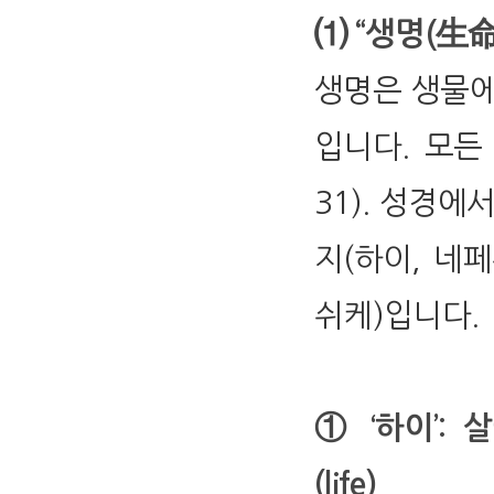
⑴ “생명(生命)” 
생명은 생물에
입니다. 모든
31). 성경
지(하이, 네페
쉬케)입니다.
① ‘하이’: 살
(life)