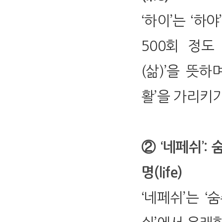
‘하이’는 ‘하
500회 정도
(삶)’을 뜻하며
활’을 가리키기도
② ‘네페쉬’: 숨
명(life)
‘네페쉬’는 ‘