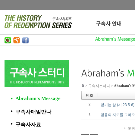
>
구속사스터디
>
Abraham's M
번호
Abraham's Message
▶
2
맡기는 삶 (시 23:5-6)
구속사매일만나
▶
1
믿음의 지도를 그려오라 (
구속사자료
▶
첫 