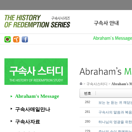
>
구속사스터디
>
Abraham's M
번호
Abraham's Message
▶
282
보는 눈 듣는 귀 깨닫는 마
구속사매일만나
▶
281
구속사의 말씀과 복음과
구속사자료
280
▶
하나님의 영광을 위한 꿈
279
주님의 손이 함께하는 교회