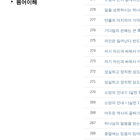
원어이해
▶
278
일을 성취하시는 하나님 (
277
만물의 마지막이 가까왔으니 
276
기다림의 은혜는 큰 축복
275
의인은 일어난다 반드시 
274
자기 자신과 싸워서 이기자 
273
자기 자신과 싸워서 이기자Ⅰ
272
성실하고 정직한 성도는 소
271
성실하고 정직한 성도는 
270
소망의 인내Ⅱ (살전 1:
269
소망의 인내Ⅰ(살전 1:2
268
어두운 역사의 골짜기를 
267
하나님의 말씀을 믿는 사람
266
종말에는 믿음이 있어야 삽