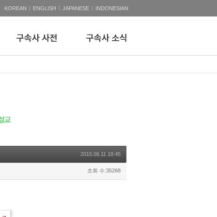
|
|
|
KOREAN
ENGLISH
JAPANESE
INDONESIAN
2015.06.11 18:45
조회 수:35268