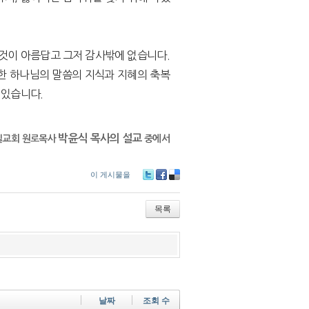
 것이 아름답고 그저 감사밖에 없습니다.
또한 하나님의 말씀의 지식과 지혜의 축복
 있습니다.
박윤식 목사의 설교
일교회 원로목사
중에서
이 게시물을
Tw
Fa
De
itte
ce
lici
r
bo
ou
목록
ok
s
날짜
조회 수