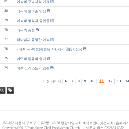
81
에녹의 구속사적 예표
80
에녹이 보여준 영생
79
에녹의 행적과 증인들
78
에녹의 승천
77
하나님과 동행한 에녹
76
7대 에녹 -바침(봉헌된 자), 개시(開始), 선생
75
야렛의 믿음의 열매
74
예수 그리스도의 겸손
11
첫 페이지
6
7
8
9
10
12
13
1
검색
태그
152-102 서울시 구로구 오류2동 147-76 평강제일교회 에메트인터넷선교회 | 홈페이지 문의
Copyrightⓒ2013 Pyungkang Cheil Presbyterian Church | 도서문의 휘선 02)2684.6082