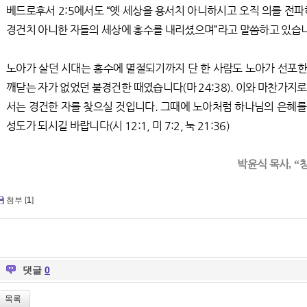
베드로후서 2:5에서도 “옛 세상을 용서치 아니하시고 오직 의를 전
경건치 아니한 자들의 세상에 홍수를 내리셨으며”라고 말씀하고 있습
노아가 살던 시대는 홍수에 멸절되기까지 단 한 사람도 노아가 선포
깨닫는 자가 없었던 불경건한 때였습니다(마 24:38). 이와 마찬가지
서는 경건한 자를 찾으실 것입니다. 그때에 노아처럼 하나님의 은혜를 
성도가 되시길 바랍니다(시 12:1, 미 7:2, 눅 21:36)
박윤식 목사
, “
첨부 [
1
]
댓글
0
목록