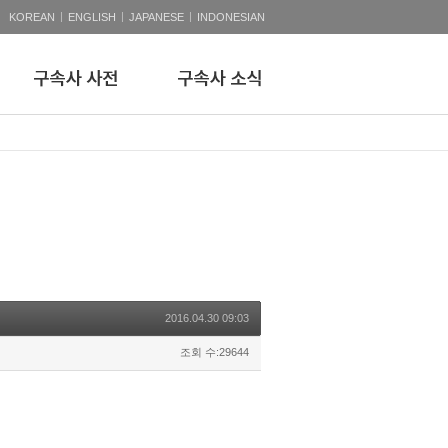
|
|
|
KOREAN
ENGLISH
JAPANESE
INDONESIAN
2016.04.30 09:03
조회 수:29644