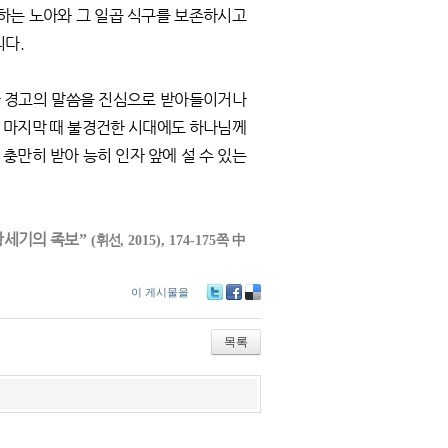
파하는 노아와 그 일곱 식구를 보존하시고
니다.
한 경고의 말씀을 진심으로 받아들이거나
로 마지막 때 불경건한 시대에도 하나님께
충만히 받아 능히 인자 앞에 설 수 있는
창세기의 족보
”
휘선
쪽
中
(
, 2015), 174-175
이 게시물을
Tw
Fa
De
itte
ce
lici
r
bo
ou
목록
ok
s