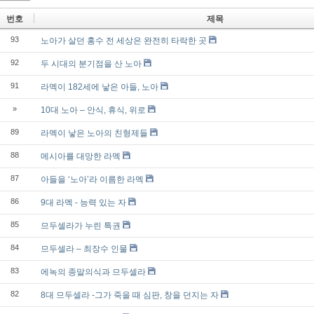
번호
제목
93
노아가 살던 홍수 전 세상은 완전히 타락한 곳
92
두 시대의 분기점을 산 노아
91
라멕이 182세에 낳은 아들, 노아
»
10대 노아 – 안식, 휴식, 위로
89
라멕이 낳은 노아의 친형제들
88
메시아를 대망한 라멕
87
아들을 ‘노아’라 이름한 라멕
86
9대 라멕 - 능력 있는 자
85
므두셀라가 누린 특권
84
므두셀라 – 최장수 인물
83
에녹의 종말의식과 므두셀라
82
8대 므두셀라 -그가 죽을 때 심판, 창을 던지는 자