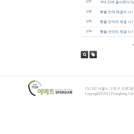
177
‘4대 만에 돌아온다’
176
횃불 언약 체결의 시
175
횃불 언약의 체결 시기
174
횃불 언약의 체결 시기
검색
태그
152-102 서울시 구로구 오류2동
Copyrightⓒ2013 Pyungkang Che