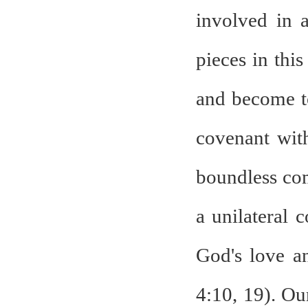
involved in 
pieces in thi
and become to
covenant wit
boundless com
a unilateral 
God's love a
4:10, 19). Ou