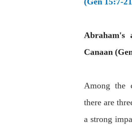
(Gen 15:7-21
Abraham's a
Canaan (Gen
Among the c
there are thre
a strong impa