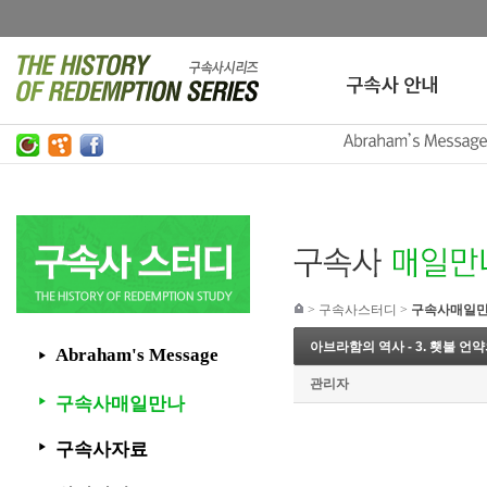
>
구속사스터디
>
구속사매일
아브라함의 역사 - 3. 횃불 언
Abraham's Message
▶
관리자
구속사매일만나
▶
구속사자료
▶