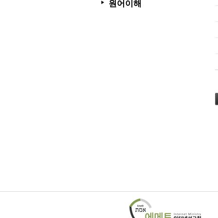
원어이해
▶