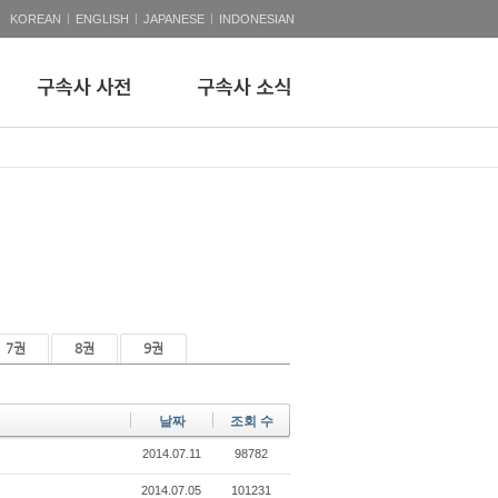
|
|
|
KOREAN
ENGLISH
JAPANESE
INDONESIAN
7권
8권
9권
날짜
조회 수
2014.07.11
98782
2014.07.05
101231