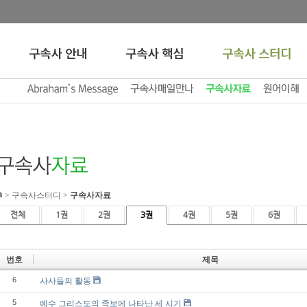
>
구속사스터디
>
구속사자료
전체
1권
2권
3권
4권
5권
6권
번호
제목
6
사사들의 활동
5
예수 그리스도의 족보에 나타난 세 시기