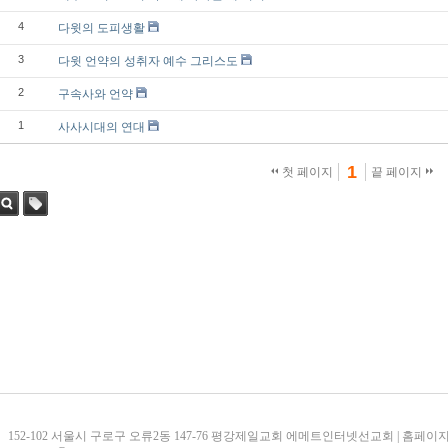
4
다윗의 도피생활
3
다윗 언약의 성취자 예수 그리스도
2
구속사와 언약
1
사사시대의 연대
1
첫 페이지
끝 페이지
검색
태그
152-102 서울시 구로구 오류2동 147-76 평강제일교회 에메트인터넷선교회 | 홈페이지 문의