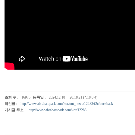
조회 수 :
16975
등록일 :
2024.12.18
20:18:21 (*.18.0.4)
엮인글 :
http://www.abrahampark.com/kor/out_news/12283/f2c/trackback
게시글 주소 :
http://www.abrahampark.com/kor/12283