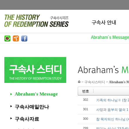
>
구속사스터디
>
Abraham's M
번호
Abraham's Message
▶
302
가족의 하나님Ⅱ (창 2:
구속사매일만나
▶
301
사망과 음부의 열쇠 1 (
구속사자료
300
▶
참 목자되신 하나님 (시 
299
맡기는 삶 (시 23:5-6)