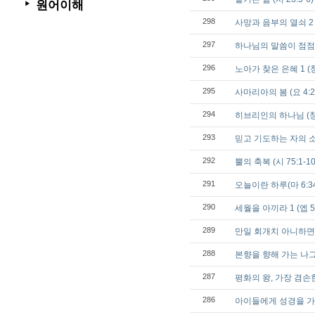
원어이해
▶
298
사망과 음부의 열쇠 2 (
297
하나님의 말씀이 점점 흥
296
노아가 찾은 은혜 1 (창 
295
사마리아의 봄 (요 4:25
294
히브리인의 하나님 (창 
293
믿고 기도하는 자의 소원을
292
뿔의 축복 (시 75:1-10
291
오늘이란 하루(마 6:34, 
290
세월을 아끼라 1 (엡 5:
289
만일 회개치 아니하면 (눅
288
본향을 향해 가는 나그네 
287
평화의 왕, 가장 겸손한 왕
286
아이들에게 성경을 가르치