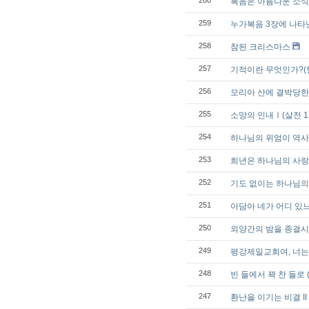
260
복음은 아름다운 소식
259
누가복음 3장에 나타난 예수
258
참된 크리스마스
257
기적이란 무엇인가?(행 4
256
모리아 산에 결박당한 제물
255
소망의 인내Ⅰ(살전 1:2
254
하나님의 위엄이 역사하시면
253
희년은 하나님의 사랑 (눅
252
기도 없이는 하나님의 일을
251
아담아 네가 어디 있느냐 I
250
외양간의 밤을 종결시키는
249
평강제일교회여, 너는 행복
248
빈 들에서 꽉 찬 들로 (요
247
환난을 이기는 비결 II (