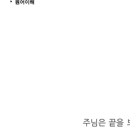
원어이해
▶
주님은 끝을 