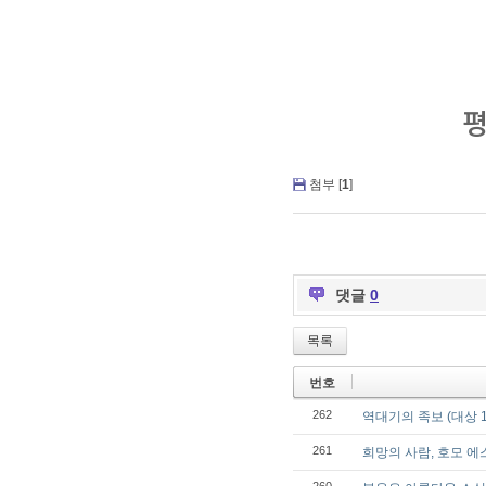
첨부 [
1
]
댓글
0
목록
번호
262
역대기의 족보 (대상 1:
261
희망의 사람, 호모 에스페