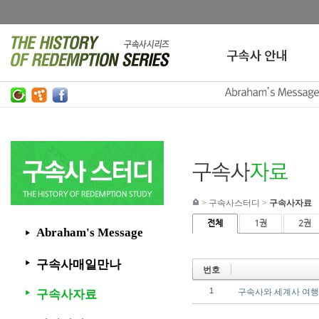
>
구속사스터디
>
구속사자료
전체
1권
2권
Abraham's Message
▶
구속사매일만나
▶
번호
1
구속사와 세계사 여행
구속사자료
▶