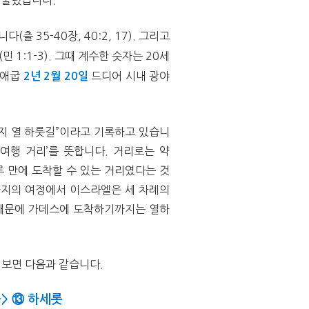
 머물렀습니다
.
니다
(
출
35-40
장
, 40:2, 17).
그리고
(
민
1:1-3).
그때 계수한 숫자는
20
세
애굽
드디어 시내 광야
2
년
2
월
20
일
지 열 하룻길
”
이라고 기록하고 있습니
‘
여행 거리
’
를 뜻합니다
.
거리로는 약
 만에 도착할 수 있는 거리였다는 것
지의 여정에서 이스라엘은 세 차례의
 때문에 가데스에 도착하기까지는 열하
펴보면 다음과 같습니다
.
->
⑬
하세롯