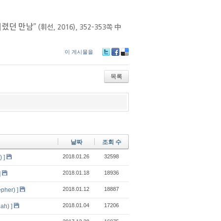
렸던 만남
”
(
휘선
, 2016), 352-353
쪽
中
이 게시물을
Tw
Fa
De
itte
ce
lici
r
bo
ou
목록
ok
s
날짜
조회 수
2018.01.26
32598
 ]
2018.01.18
18936
]
2018.01.12
18887
her) ]
2018.01.04
17206
h) ]