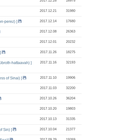
2017.12.28
16975
2017.12.21
31980
2017.12.14
17680
perez) ]
2017.12.08
26363
2017.12.01
20232
2017.11.26
18275
]
2017.11.16
32193
th-hattaavah) ]
2017.11.10
19906
of Sinai) ]
2017.11.03
32200
2017.10.26
36204
2017.10.20
19803
2017.10.13
31335
2017.10.04
21377
Sin) ]
2017.09.29
19269