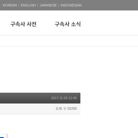
|
|
|
KOREAN
ENGLISH
JAPANESE
INDONESIAN
2017.11.03 12:45
조회 수:32200