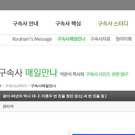
>
구속사스터디
>
구속사매일만나
광야 40년의 역사 16- 2. 마흔두 번 진을 쳤던 장소[ 세 번 진을 침 ]
관리자