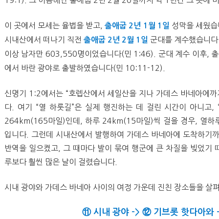
19:1).
그 이듬해인 출애굽
2
년
2
월
20
일까지 약
1
년간 그 곳에
이 곳에서 모세는 율법을 받고
,
성막을 세웠습
출애굽
2
년
1
월
1
일
시내산에서 떠나기 직전
군대를 계수했습니다
출애굽
2
년
2
월
1
일
이상 남자만
603,550
명이었습니다
(
민
1:46).
군대 계수 이후
,
출
에서 바란 광야로 출발하였습니다
(
민
10:11-12).
신명기
1:2
에서는
“
호렙산에서 세일산을 지나 가데스 바네아에까
다
.
여기
“
열 하룻길
”
은 실제 행진하는 데 걸린 시간이 아니고
, 
264km(165
마일
)
인데
,
하루
24km(15
마일
)
씩 걸을 경우
,
열하루
입니다
.
그런데 시내산에서 발행하여 가데스 바네아에 도착하기까
반역을 일으켰고
,
그 때마다 발이 묶여 행군에 큰 차질을 빚었기
루보다 훨씬 많은 날이 걸렸습니다
.
시내 광야와 가데스 바네아 사이의 여정 가운데 진친 장소들을 살
⑪
시내 광야
->
⑫
기브롯 핫다아와